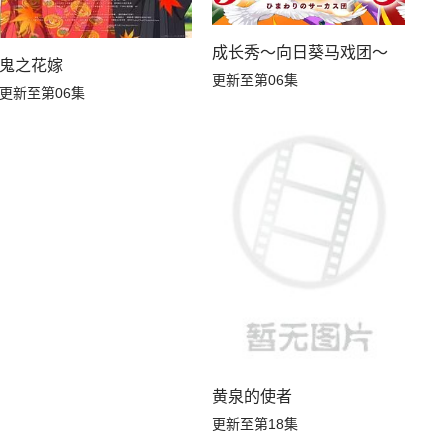
第30集
第29集
成长秀～向日葵马戏团～
鬼之花嫁
第28集
第27集
更新至第06集
更新至第06集
第26集
第25集
第24集
第23集
第22集
第21集
第20集
第19集
第18集
第17集
黄泉的使者
第16集
第15集
更新至第18集