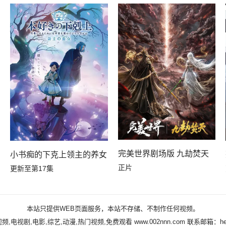
完美世界剧场版 九劫焚天
小书痴的下克上领主的养女
正片
更新至第17集
本站只提供WEB页面服务，本站不存储、不制作任何视频。
频,电视剧,电影,综艺,动漫,热门视频,免费观看
www.002nnn.com
联系邮箱：help