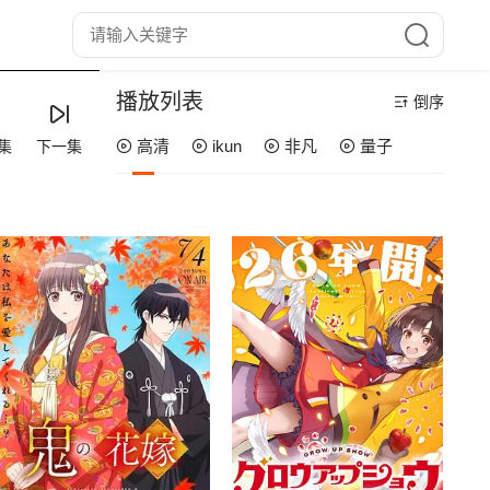
播放列表
倒序
高清
ikun
非凡
量子
集
下一集
第40集
第39集
第38集
第37集
第36集
第35集
第34集
第33集
第32集
第31集