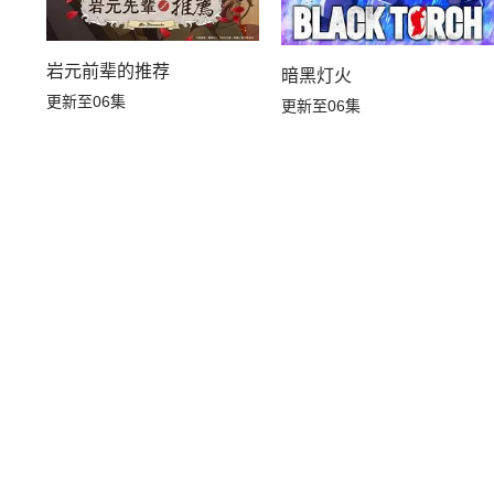
岩元前辈的推荐
暗黑灯火
更新至06集
更新至06集