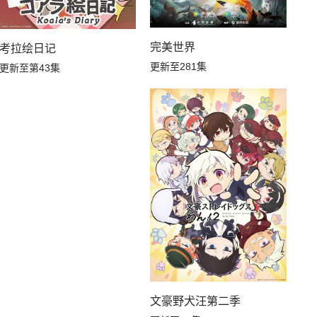
第30集
第29集
完美世界
考拉绘日记
第28集
第27集
更新至281集
更新至第43集
第26集
第25集
第24集
第23集
第22集
第21集
第20集
第19集
第18集
第17集
第16集
第15集
文豪野犬汪第二季