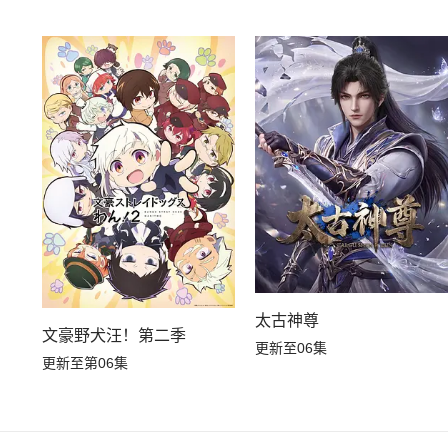
太古神尊
文豪野犬汪！第二季
更新至06集
更新至第06集