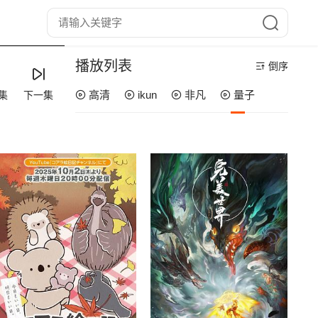
播放列表
倒序
高清
ikun
非凡
量子
集
下一集
第40集
第39集
第38集
第37集
第36集
第35集
第34集
第33集
第32集
第31集