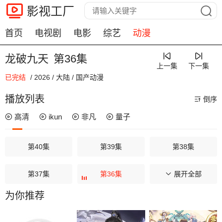
影视工厂
首页
电视剧
电影
综艺
动漫
龙破九天
第36集
上一集
下一集
已完结
/
2026
/
大陆
/
国产动漫
00:00 / 00:00
播放列表
倒序
高清
ikun
非凡
量子
第40集
第39集
第38集
第37集
第36集
第35集
展开全部
为你推荐
第34集
第33集
第32集