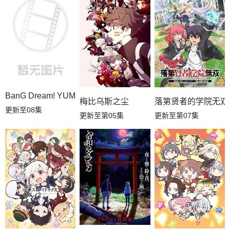
第31集
第30集
第29集
第28集
第27集
第26集
第25集
第24集
第23集
第22集
第21集
第20集
BanG Dream! YUME∞MITA
梅比乌斯之尘
落第贤者的学院无双
更新至08集
更新至第05集
更新至第07集
第19集
第18集
第17集
第16集
第15集
第14集
第13集
第12集
第11集
第10集
第09集
第08集