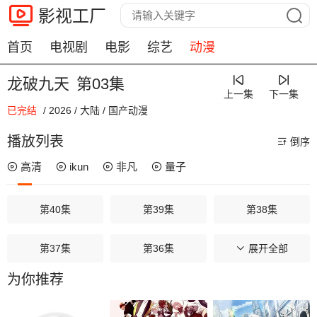
影视工厂
首页
电视剧
电影
综艺
动漫
龙破九天
第03集
上一集
下一集
已完结
/
2026
/
大陆
/
国产动漫
00:00 / 00:00
播放列表
倒序
高清
ikun
非凡
量子
第40集
第39集
第38集
第37集
第36集
第35集
展开全部
为你推荐
第34集
第33集
第32集