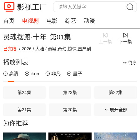
影视工厂
首页
电视剧
电影
综艺
动漫
灵魂摆渡·十年
第01集
上一集
下一集
已完结
/
2026
/
大陆
/
悬疑,奇幻,惊悚,国产剧
00:00 / 00:00
播放列表
倒序
高清
ikun
非凡
量子
第24集
第23集
第22集
第21集
第20集
第19集
展开全部
为你推荐
第18集
第17集
第16集