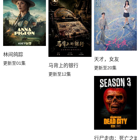
第15集
第14集
第13集
第12集
第11集
第10集
第09集
第08集
第07集
林间鸽踪
第06集
第05集
第04集
天才，女友
更新至01集
马背上的银行
更新至20集
第03集
第02集
第01集
更新至12集
行尸走肉：死亡之城