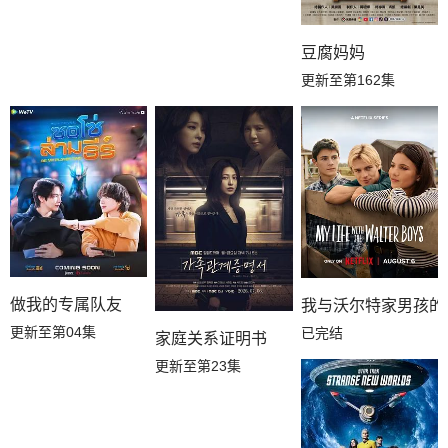
豆腐妈妈
更新至第162集
做我的专属队友
我与沃尔特家男孩的
更新至第04集
已完结
家庭关系证明书
更新至第23集