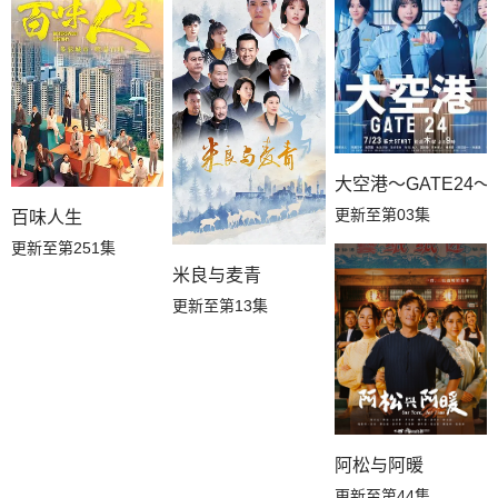
第15集
第14集
第13集
第12集
第11集
第10集
第09集
第08集
第07集
大空港～GATE24～
第06集
第05集
第04集
更新至第03集
百味人生
更新至第251集
第03集
第02集
第01集
米良与麦青
更新至第13集
阿松与阿暖
更新至第44集