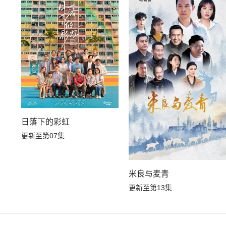
日落下的彩虹
更新至第07集
米良与麦青
更新至第13集