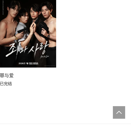
罪与爱
已完结