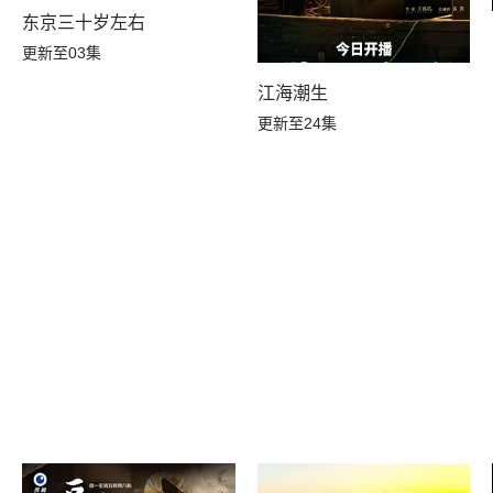
东京三十岁左右
更新至03集
江海潮生
更新至24集