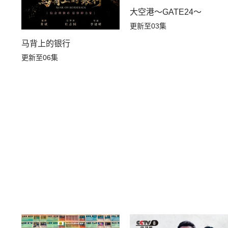
大空港～GATE24～
更新至03集
马背上的银行
更新至06集