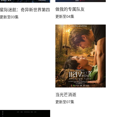
第14集
第13集
做我的专属队友
星际迷航：奇异新世界第四季
更新至04集
更新至03集
第12集
第11集
第10集
第09集
第08集
第07集
第06集
第05集
第04集
第03集
第02集
第01集
当光芒消逝
更新至07集