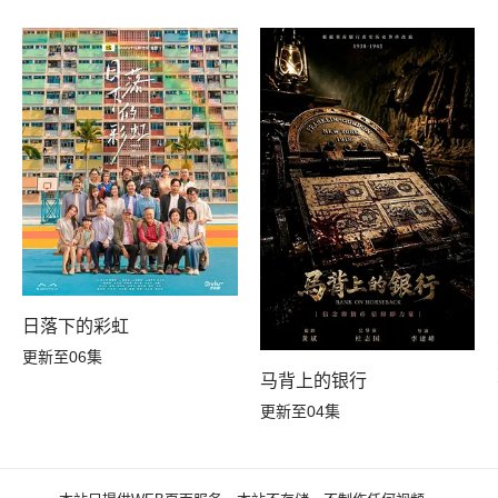
日落下的彩虹
更新至06集
马背上的银行
更新至04集