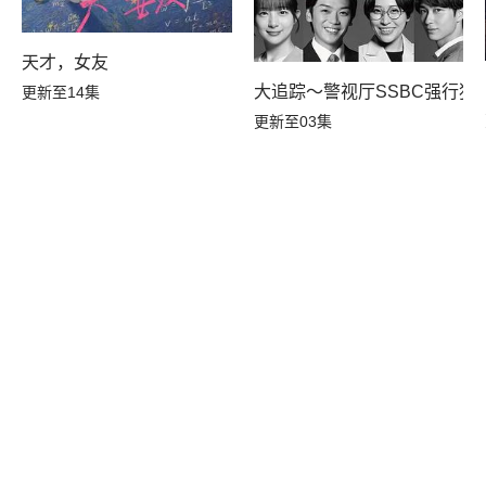
天才，女友
大追踪〜警视厅SSBC强行犯
更新至14集
更新至03集