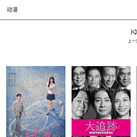
动漫
上一