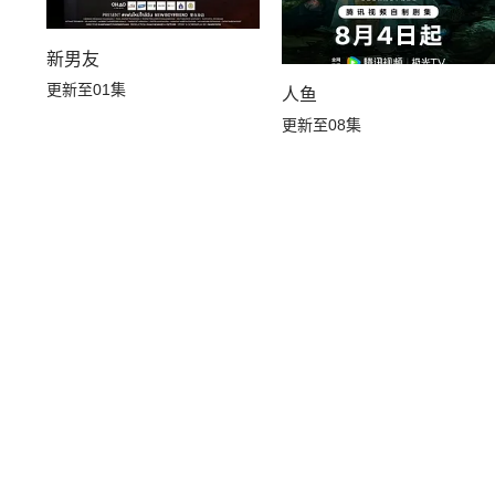
新男友
更新至01集
人鱼
更新至08集