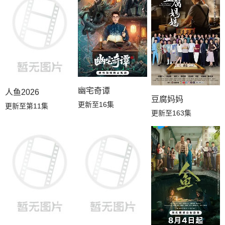
幽宅奇谭
人鱼2026
豆腐妈妈
更新至16集
更新至第11集
更新至163集