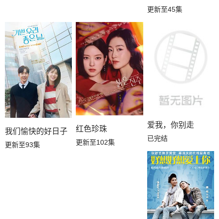
更新至45集
爱我，你别走
红色珍珠
我们愉快的好日子
已完结
更新至102集
更新至93集