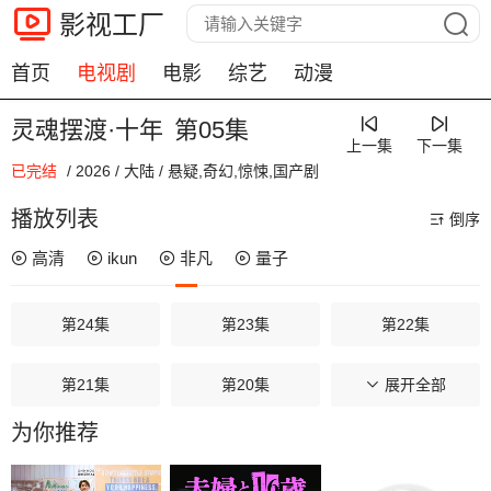
影视工厂
首页
电视剧
电影
综艺
动漫
灵魂摆渡·十年
第05集
上一集
下一集
已完结
/
2026
/
大陆
/
悬疑,奇幻,惊悚,国产剧
00:00 / 00:00
播放列表
倒序
高清
ikun
非凡
量子
第24集
第23集
第22集
第21集
第20集
第19集
展开全部
为你推荐
第18集
第17集
第16集