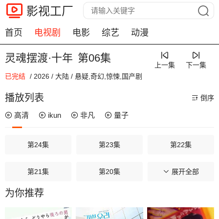
影视工厂
首页
电视剧
电影
综艺
动漫
灵魂摆渡·十年
第06集
上一集
下一集
已完结
/
2026
/
大陆
/
悬疑,奇幻,惊悚,国产剧
00:00 / 00:00
播放列表
倒序
高清
ikun
非凡
量子
第24集
第23集
第22集
第21集
第20集
第19集
展开全部
为你推荐
第18集
第17集
第16集