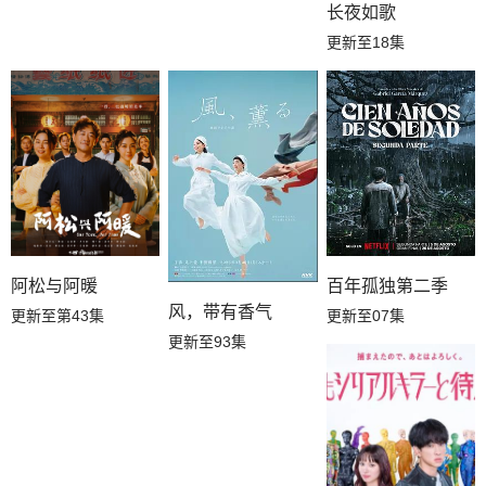
长夜如歌
更新至18集
百年孤独第二季
阿松与阿暖
风，带有香气
更新至07集
更新至第43集
更新至93集