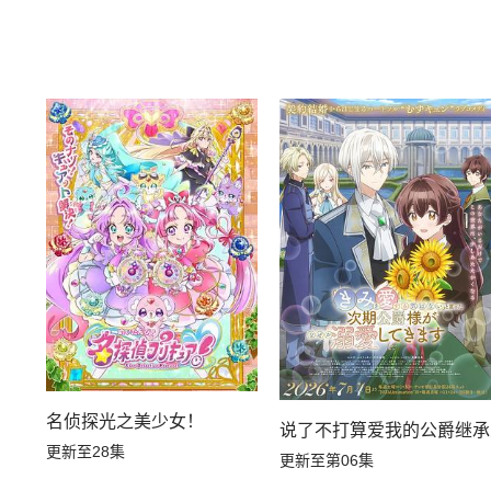
名侦探光之美少女！
说了不打算爱我的公爵继承
更新至28集
更新至第06集