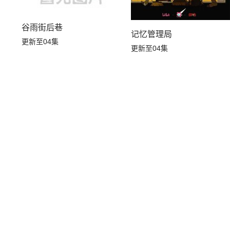
谷雨街后巷
记忆管理局
更新至04集
更新至04集