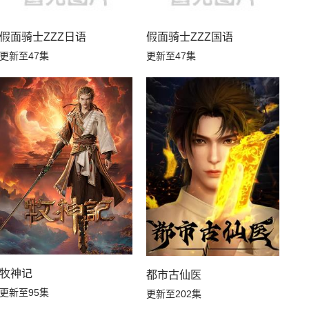
第33集
第32集
假面骑士ZZZ日语
假面骑士ZZZ国语
第31集
第30集
更新至47集
更新至47集
第29集
第28集
第27集
第26集
第25集
第24集
第23集
第22集
第21集
第20集
牧神记
都市古仙医
第19集
第18集
更新至95集
更新至202集