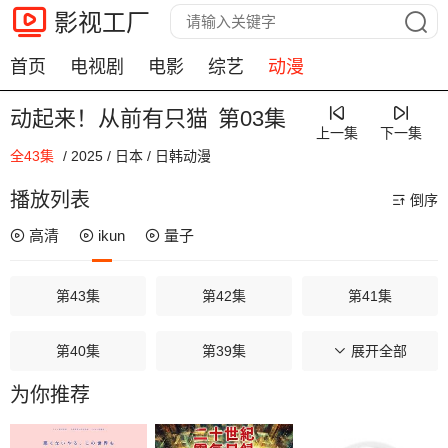
影视工厂
首页
电视剧
电影
综艺
动漫
动起来！从前有只猫
第03集
上一集
下一集
全43集
/
2025
/
日本
/
日韩动漫
00:00 / 00:00
播放列表
倒序
高清
ikun
量子
第43集
第42集
第41集
第40集
第39集
第38集
展开全部
为你推荐
第37集
第36集
第35集