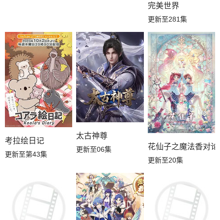
第10集
第09集
第08集
完美世界
更新至281集
第07集
第06集
第05集
第04集
第03集
第02集
第01集
太古神尊
考拉绘日记
花仙子之魔法香对论
更新至06集
更新至第43集
更新至20集