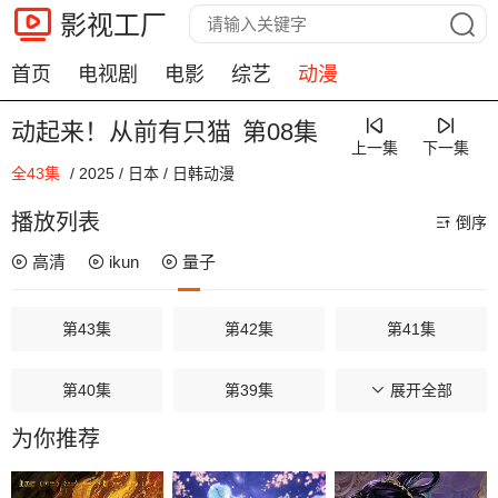
影视工厂
首页
电视剧
电影
综艺
动漫
动起来！从前有只猫
第08集
上一集
下一集
全43集
/
2025
/
日本
/
日韩动漫
00:00 / 00:00
播放列表
倒序
高清
ikun
量子
第43集
第42集
第41集
第40集
第39集
第38集
展开全部
为你推荐
第37集
第36集
第35集