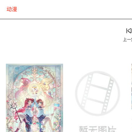
动漫
上一