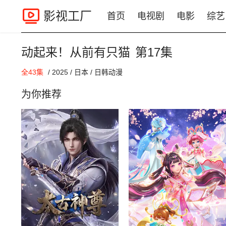
影视工厂
首页
电视剧
电影
综艺
动起来！从前有只猫
第17集
00:00 / 00:00
全43集
/
2025
/
日本
/
日韩动漫
为你推荐