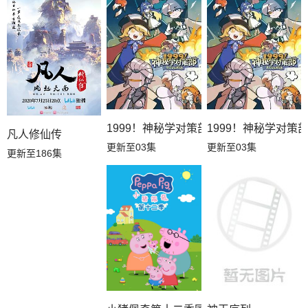
第34集
第33集
第32集
第31集
第30集
第29集
第28集
第27集
第26集
第25集
第24集
第23集
1999！神秘学对策部英语
1999！神秘学对策
凡人修仙传
更新至03集
更新至03集
更新至186集
第22集
第21集
第20集
第19集
第18集
第17集
第16集
第15集
第14集
第13集
第12集
第11集