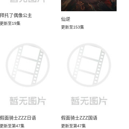
第33集
第32集
拜托了偶像公主
仙逆
第31集
第30集
更新至19集
更新至153集
第29集
第28集
第27集
第26集
第25集
第24集
第23集
第22集
第21集
第20集
第19集
第18集
假面骑士ZZZ日语
假面骑士ZZZ国语
更新至第47集
更新至第47集