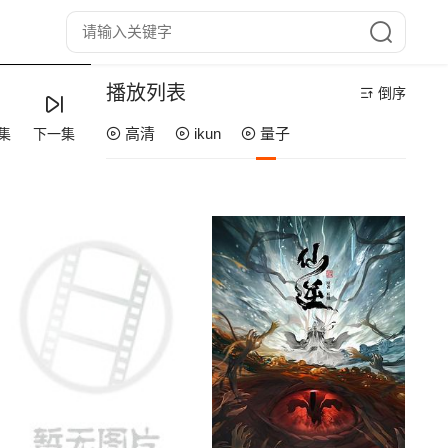
播放列表
倒序
高清
ikun
量子
集
下一集
第43集
第42集
第41集
第40集
第39集
第38集
第37集
第36集
第35集
第34集