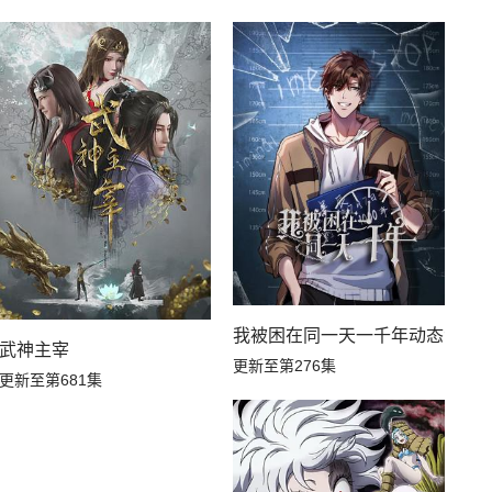
第17集
第16集
第15集
第14集
第13集
第12集
第11集
第10集
第09集
第08集
第07集
第06集
我被困在同一天一千年动态漫
武神主宰
更新至第276集
第05集
第04集
更新至第681集
第03集
第02集