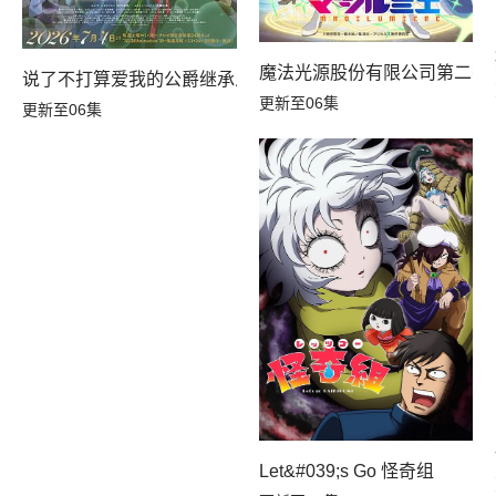
魔法光源股份有限公司第二季
说了不打算爱我的公爵继承人，不知为何对我宠爱有加
更新至06集
更新至06集
Let&#039;s Go 怪奇组