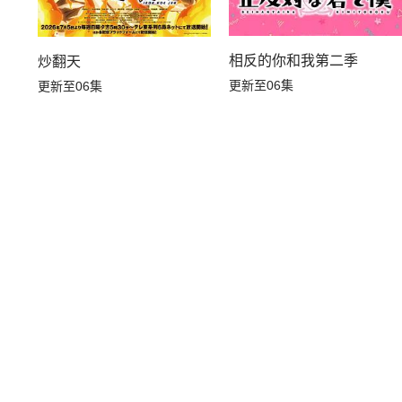
相反的你和我第二季
炒翻天
更新至06集
更新至06集