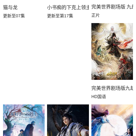
第10集
第09集
第08集
完美世界剧场版 九
猫与龙
小书痴的下克上领主的养女
正片
更新至07集
更新至第17集
第07集
第06集
第05集
第04集
第03集
第02集
第01集
完美世界剧场版九劫
HD国语