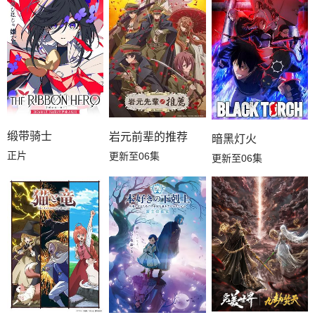
第34集
第33集
第32集
第31集
第30集
第29集
第28集
第27集
第26集
第25集
第24集
第23集
缎带骑士
岩元前辈的推荐
暗黑灯火
正片
更新至06集
更新至06集
第22集
第21集
第20集
第19集
第18集
第17集
第16集
第15集
第14集
第13集
第12集
第11集