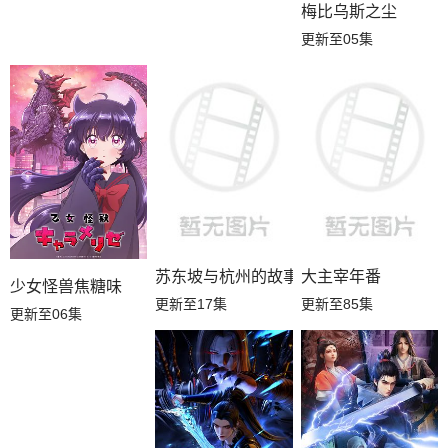
第10集
第09集
第08集
梅比乌斯之尘
更新至05集
第07集
第06集
第05集
第04集
第03集
第02集
第01集
苏东坡与杭州的故事
大主宰年番
少女怪兽焦糖味
更新至17集
更新至85集
更新至06集