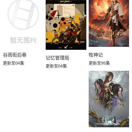
第34集
第33集
第32集
第31集
第30集
第29集
第28集
第27集
第26集
第25集
第24集
第23集
谷雨街后巷
牧神记
记忆管理局
更新至04集
更新至95集
更新至04集
第22集
第21集
第20集
第19集
第18集
第17集
第16集
第15集
第14集
第13集
第12集
第11集