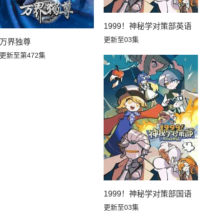
第33集
第32集
1999！神秘学对策部英语
第31集
第30集
更新至03集
万界独尊
更新至第472集
第29集
第28集
第27集
第26集
第25集
第24集
第23集
第22集
第21集
第20集
1999！神秘学对策部国语
第19集
第18集
更新至03集