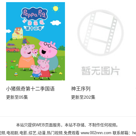
小猪佩奇第十二季国语
神王序列
更新至05集
更新至202集
本站只提供WEB页面服务，本站不存储、不制作任何视频。
频,电视剧,电影,综艺,动漫,热门视频,免费观看
www.002nnn.com
联系邮箱：help