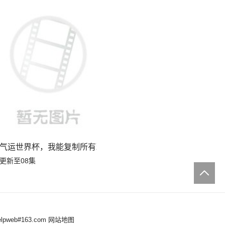
第17集
第16集
第15集
第14集
第13集
第12集
第11集
第10集
第09集
第08集
第07集
第06集
气运世界杯，我能复制所有球星技能
更新至08集
第05集
第04集
第03集
第02集
web#163.com
网站地图