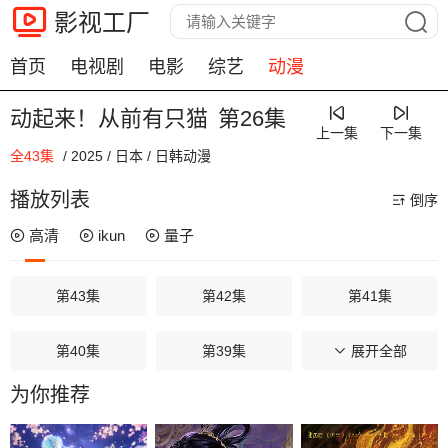
影视工厂
首页
电视剧
电影
综艺
动漫
动起来！从前有只猫
第26集
上一集
下一集
全43集
/
2025
/
日本
/
日韩动漫
00:00 / 00:00
播放列表
倒序
高清
ikun
量子
第43集
第42集
第41集
第40集
第39集
第38集
展开全部
为你推荐
第37集
第36集
第35集