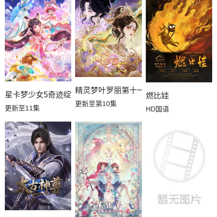
第34集
第33集
第32集
第31集
第30集
第29集
第28集
第27集
第26集
第25集
第24集
第23集
精灵梦叶罗丽第十一季（下）
星卡梦少女5奇迹绽放
燃比娃
更新至第10集
更新至11集
HD国语
第22集
第21集
第20集
第19集
第18集
第17集
第16集
第15集
第14集
第13集
第12集
第11集