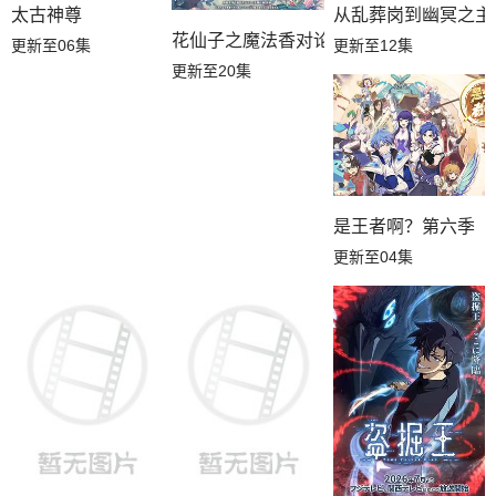
第10集
第09集
第08集
太古神尊
从乱葬岗到幽冥之主
花仙子之魔法香对论
更新至06集
更新至12集
第07集
第06集
第05集
更新至20集
第04集
第03集
第02集
第01集
是王者啊？第六季
更新至04集