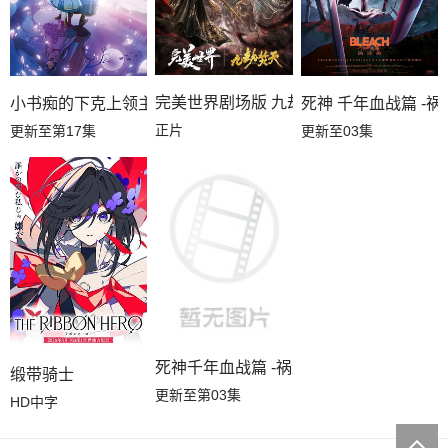
完美世界剧场版 九劫焚天
小书痴的下克上领主的养女
死神 千年血战篇 -祸
正片
更新至第17集
更新至03集
死神千年血战篇 -祸进谭-
缎带骑士
更新至第03集
HD中字