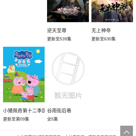
逆天至尊
无上神帝
更新至539集
更新至630集
小猪佩奇第十二季国语
谷雨街后巷
更新至第09集
全5集