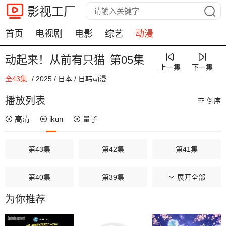
影视工厂
首页
电视剧
电影
综艺
动漫
动起来！从前有只猫
第05集
上一集
下一集
全43集
/
2025
/
日本
/
日韩动漫
00:00 / 00:00
播放列表
倒序
高清
ikun
量子
第43集
第42集
第41集
第40集
第39集
第38集
展开全部
为你推荐
第37集
第36集
第35集