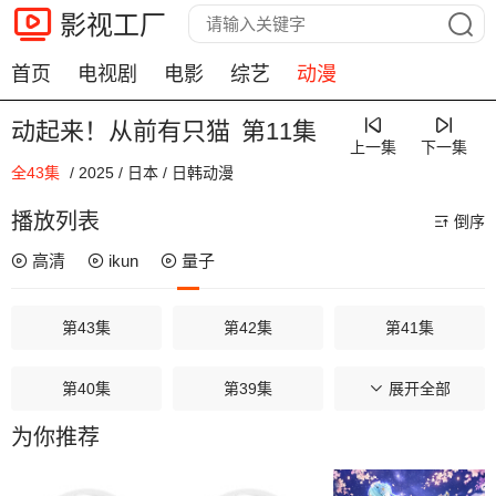
影视工厂
首页
电视剧
电影
综艺
动漫
动起来！从前有只猫
第11集
上一集
下一集
全43集
/
2025
/
日本
/
日韩动漫
00:00 / 00:00
播放列表
倒序
高清
ikun
量子
第43集
第42集
第41集
第40集
第39集
第38集
展开全部
为你推荐
第37集
第36集
第35集