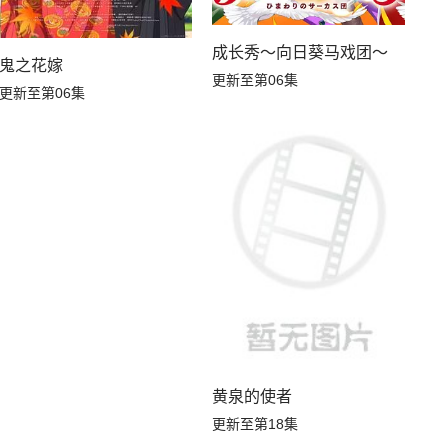
第33集
第32集
成长秀～向日葵马戏团～
鬼之花嫁
第31集
第30集
更新至第06集
更新至第06集
第29集
第28集
第27集
第26集
第25集
第24集
第23集
第22集
第21集
第20集
黄泉的使者
第19集
第18集
更新至第18集