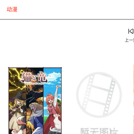
动漫
上一