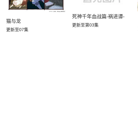
死神千年血战篇-祸进谭-
猫与龙
更新至第03集
更新至07集