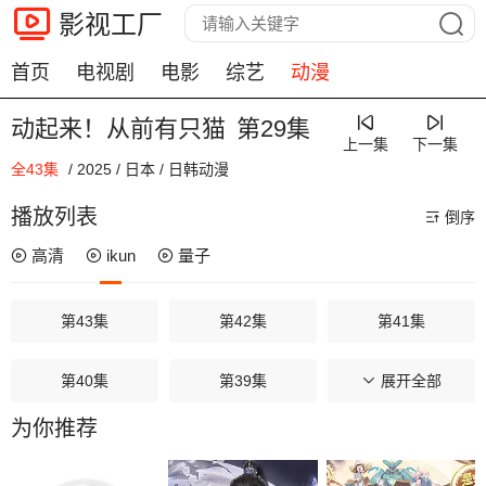
影视工厂
首页
电视剧
电影
综艺
动漫
动起来！从前有只猫
第29集
上一集
下一集
全43集
/
2025
/
日本
/
日韩动漫
00:00 / 00:00
播放列表
倒序
高清
ikun
量子
第43集
第42集
第41集
第40集
第39集
第38集
展开全部
为你推荐
第37集
第36集
第35集