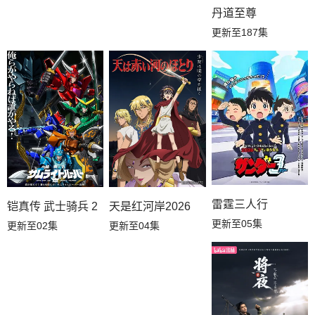
丹道至尊
更新至187集
雷霆三人行
铠真传 武士骑兵 2
天是红河岸2026
更新至05集
更新至02集
更新至04集