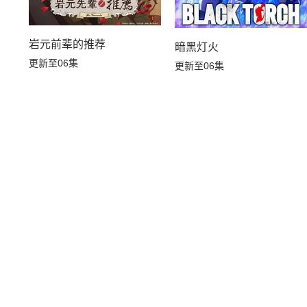
岩元前辈的推荐
暗黑灯火
更新至06集
更新至06集