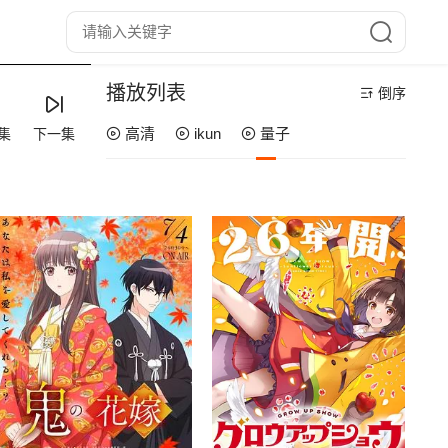
播放列表
倒序
高清
ikun
量子
集
下一集
第43集
第42集
第41集
第40集
第39集
第38集
第37集
第36集
第35集
第34集