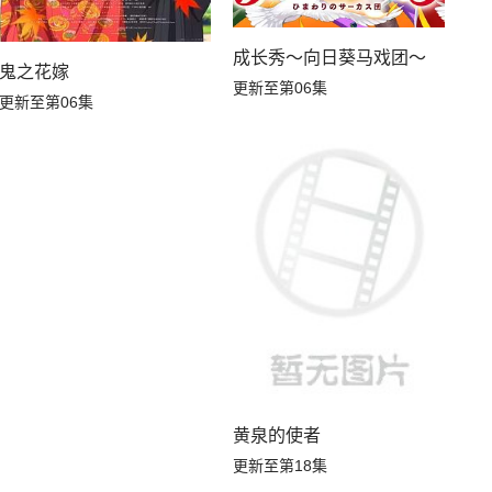
第33集
第32集
成长秀～向日葵马戏团～
鬼之花嫁
第31集
第30集
更新至第06集
更新至第06集
第29集
第28集
第27集
第26集
第25集
第24集
第23集
第22集
第21集
第20集
黄泉的使者
第19集
第18集
更新至第18集