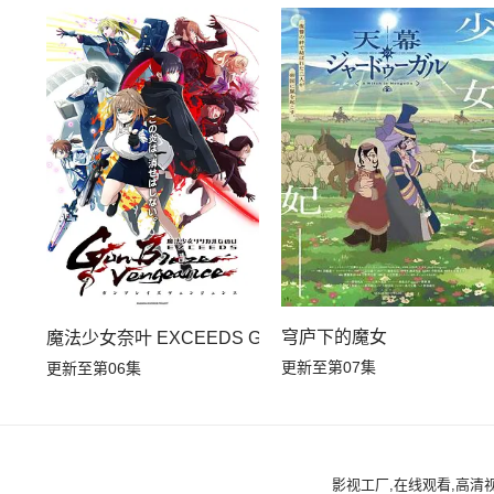
穹庐下的魔女
魔法少女奈叶 EXCEEDS Gun Blaze Vengeance
更新至第07集
更新至第06集
影视工厂,在线观看,高清视