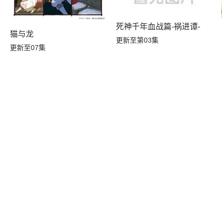
死神千年血战篇-祸进谭-
猫与龙
更新至第03集
更新至07集