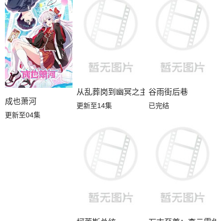
第34集
第33集
第32集
第31集
第30集
第29集
第28集
第27集
第26集
第25集
第24集
第23集
从乱葬岗到幽冥之主
谷雨街后巷
成也萧河
更新至14集
已完结
第22集
第21集
第20集
更新至04集
第19集
第18集
第17集
第16集
第15集
第14集
第13集
第12集
第11集