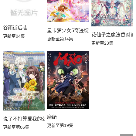
谷雨街后巷
星卡梦少女5奇迹绽放
花仙子之魔法香对论
更新至04集
更新至第14集
更新至23集
摩绪
说了不打算爱我的公爵继承人，不知为何对我宠爱有加
更新至第19集
更新至第06集