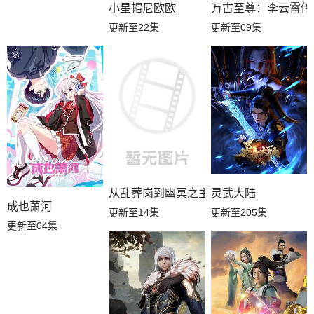
第10集
第09集
第08集
小星帽尼欧欧
万古至尊：李云霄传
更新至22集
更新至09集
第07集
第06集
第05集
第04集
第03集
第02集
第01集
从乱葬岗到幽冥之主
灵武大陆
成也萧河
更新至14集
更新至205集
更新至04集