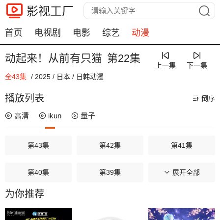
影视工厂
首页
电视剧
电影
综艺
动漫
动起来！从前有只猫
第22集
上一集
下一集
全43集
/
2025
/
日本
/
日韩动漫
00:00 / 00:00
播放列表
倒序
高清
ikun
量子
第43集
第42集
第41集
第40集
第39集
第38集
展开全部
为你推荐
第37集
第36集
第35集