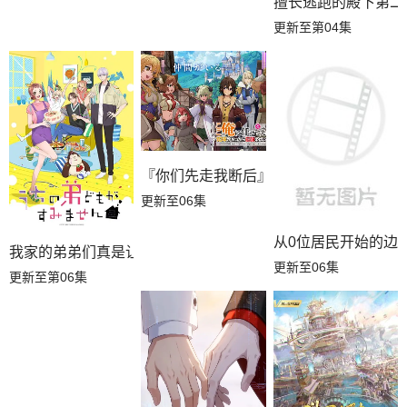
擅长逃跑的殿下第二
第10集
第09集
第08集
更新至第04集
第07集
第06集
第05集
第04集
第03集
第02集
第01集
『你们先走我断后』，于是10年后我成为
更新至06集
从0位居民开始的边
我家的弟弟们真是让您费心了
更新至06集
更新至第06集