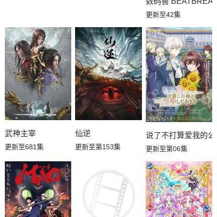
数码兽 BEATBREA
第10集
第09集
第08集
更新至42集
第07集
第06集
第05集
第04集
第03集
第02集
第01集
武神主宰
仙逆
说了不打算爱我的公
更新至681集
更新至第153集
更新至第06集