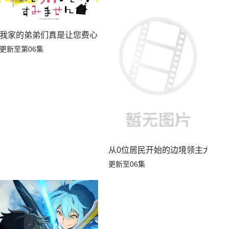
第33集
第32集
我家的弟弟们真是让您费心了
第31集
第30集
更新至第06集
第29集
第28集
第27集
第26集
第25集
第24集
从0位居民开始的边境领主大人
第23集
第22集
更新至06集
第21集
第20集
第19集
第18集