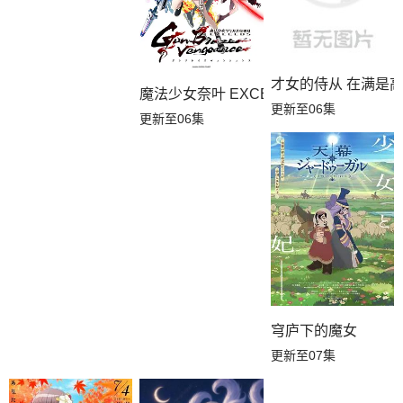
才女的侍从 在满是
魔法少女奈叶 EXCEEDS Gun Blaze Veng
更新至06集
更新至06集
穹庐下的魔女
更新至07集