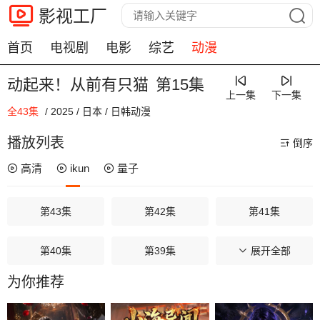
影视工厂
首页
电视剧
电影
综艺
动漫
动起来！从前有只猫
第15集
上一集
下一集
全43集
/
2025
/
日本
/
日韩动漫
00:00 / 00:00
播放列表
倒序
高清
ikun
量子
第43集
第42集
第41集
第40集
第39集
第38集
展开全部
为你推荐
第37集
第36集
第35集